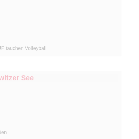
P tauchen Volleyball
witzer See
ßen