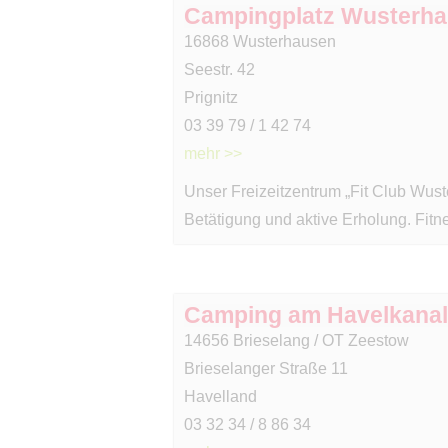
Campingplatz Wusterh
16868 Wusterhausen
Seestr. 42
Prignitz
03 39 79 / 1 42 74
mehr >>
Unser Freizeitzentrum „Fit Club Wuste
Betätigung und aktive Erholung. Fitn
Camping am Havelkanal
14656 Brieselang / OT Zeestow
Brieselanger Straße 11
Havelland
03 32 34 / 8 86 34