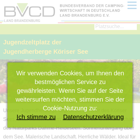
Home
im Norden
im Osten
Jugendzeltplatz der
Jugendherberge Köriser See
im Süden
im Westen
Wir verwenden Cookies, um Ihnen den
Dauercamping
bestmöglichen Service zu
Mietobjekte
gewährleisten. Wenn Sie auf der Seite
weitersurfen möchten, stimmen Sie der
Detailsuche
Cookie-Nutzung zu:
Unsere Jugendherberge liegt direkt am Ufer des Köriser
Imagefilm
Ich stimme zu
Datenschutzerklärung
Sees, unter hohen Kiefern und inmitten der Seenlandschaft
Regionen
des Naturparks Dahme-Heideseen. Sonnenuntergang über
dem See. Malerische Landschaft. Herrliche Wälder. Ideal für