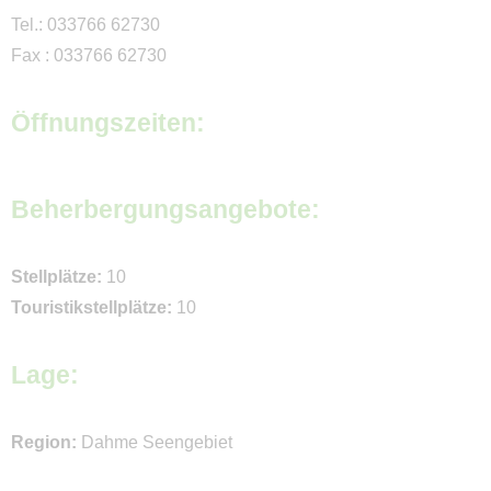
Tel.: 033766 62730
Aktivitäten
Fax : 033766 62730
Radwandern / Radfahren
Öffnungszeiten:
Stadt und Kultur
Freizeit Aktiv
Beherbergungsangebote:
Natur
Wasser
Stellplätze:
10
Service
Touristikstellplätze:
10
Bestellung Campingführer
Lage:
Bestellung Gutscheine
Veranstaltungen
Region:
Dahme Seengebiet
Piktogramm-Legende