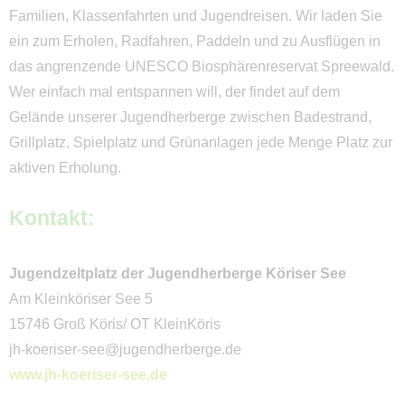
Prignitz
Familien, Klassenfahrten und Jugendreisen. Wir laden Sie
Ruppiner Seenland
ein zum Erholen, Radfahren, Paddeln und zu Ausflügen in
das angrenzende UNESCO Biosphärenreservat Spreewald.
Uckermark
Wer einfach mal entspannen will, der findet auf dem
Barnimer Land
Gelände unserer Jugendherberge zwischen Badestrand,
Grillplatz, Spielplatz und Grünanlagen jede Menge Platz zur
Seenland Oder-Spree
aktiven Erholung.
Dahme Seengebiet
Kontakt:
Spreewald
Elbe-Elster
Jugendzeltplatz der Jugendherberge Köriser See
Lausitzer Seenland
Am Kleinköriser See 5
15746 Groß Köris/ OT KleinKöris
Fläming
jh-koeriser-see@jugendherberge.de
Potsdam
www.jh-koeriser-see.de
Havelland