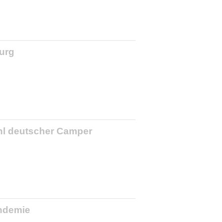
burg
hl deutscher Camper
andemie