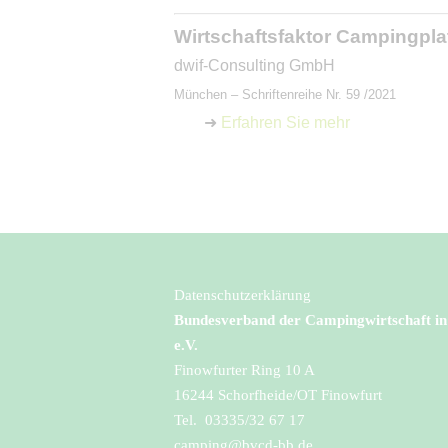
Wirtschaftsfaktor Campingpla
dwif-Consulting GmbH
München – Schriftenreihe Nr. 59 /2021
➜
Erfahren Sie mehr
Datenschutzerklärung
Bundesverband der Campingwirtschaft i
e.V.
Finowfurter Ring 10 A
16244 Schorfheide/OT Finowfurt
Tel. 03335/32 67 17
camping@bvcd-bb.de