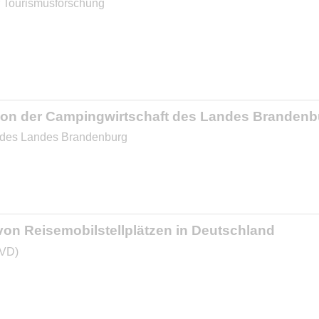
ür Tourismusforschung
ation der Campingwirtschaft des Landes Branden
ie des Landes Brandenburg
von Reisemobilstellplätzen in Deutschland
IVD)