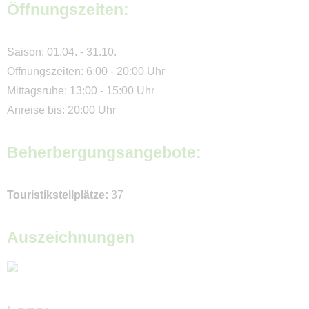
Öffnungszeiten:
Aktivitäten
Radwandern / Radfahren
Saison: 01.04. - 31.10.
Öffnungszeiten: 6:00 - 20:00 Uhr
Stadt und Kultur
Mittagsruhe: 13:00 - 15:00 Uhr
Freizeit Aktiv
Anreise bis: 20:00 Uhr
Natur
Beherbergungsangebote:
Wasser
Service
Touristikstellplätze:
37
Bestellung Campingführer
Auszeichnungen
Bestellung Gutscheine
Veranstaltungen
Piktogramm-Legende