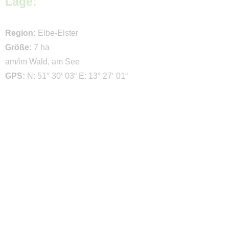
Lage:
Campingcheckliste
Qualität
Region:
Elbe-Elster
Größe:
7 ha
Klassifizierte Campingplätze
am/im Wald, am See
EcoCampingplätze
GPS:
N: 51° 30‘ 03“ E: 13° 27‘ 01“
Campingplätze mit
ServiceQualität
Impressum
Kontakt