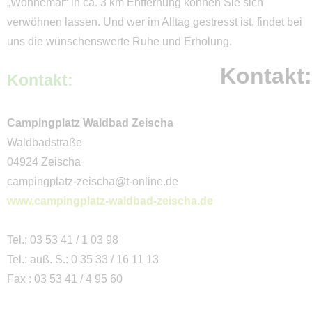
Prignitz
„Wonnemar“ in ca. 3 km Entfernung können Sie sich
verwöhnen lassen. Und wer im Alltag gestresst ist, findet bei
Ruppiner Seenland
uns die wünschenswerte Ruhe und Erholung.
Uckermark
Kontakt:
Kontakt:
Barnimer Land
Seenland Oder-Spree
Campingplatz Waldbad Zeischa
Dahme Seengebiet
Waldbadstraße
04924 Zeischa
Spreewald
campingplatz-zeischa@t-online.de
Elbe-Elster
www.campingplatz-waldbad-zeischa.de
Lausitzer Seenland
Tel.: 03 53 41 / 1 03 98
Fläming
Tel.: auß. S.: 0 35 33 / 16 11 13
Potsdam
Fax : 03 53 41 / 4 95 60
Havelland