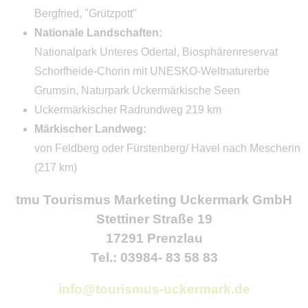
Bergfried, "Grützpott"
Campingcheckliste
Nationale Landschaften:
Qualität
Nationalpark Unteres Odertal, Biosphärenreservat
Klassifizierte Campingplätze
Schorfheide-Chorin mit UNESKO-Weltnaturerbe
Grumsin, Naturpark Uckermärkische Seen
EcoCampingplätze
Uckermärkischer Radrundweg 219 km
Campingplätze mit
Märkischer Landweg:
ServiceQualität
von Feldberg oder Fürstenberg/ Havel nach Mescherin
(217 km)
Impressum
tmu Tourismus Marketing Uckermark GmbH
Kontakt
Stettiner Straße 19
17291 Prenzlau
Tel.: 03984- 83 58 83
info@tourismus-uckermark.de