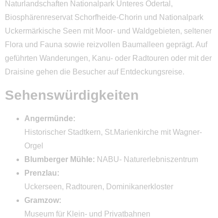
Prignitz
Naturlandschaften Nationalpark Unteres Odertal,
Biosphärenreservat Schorfheide-Chorin und Nationalpark
Ruppiner Seenland
Uckermärkische Seen mit Moor- und Waldgebieten, seltener
Uckermark
Flora und Fauna sowie reizvollen Baumalleen geprägt. Auf
Barnimer Land
geführten Wanderungen, Kanu- oder Radtouren oder mit der
Draisine gehen die Besucher auf Entdeckungsreise.
Seenland Oder-Spree
Sehenswürdigkeiten
Dahme Seengebiet
Spreewald
Angermünde:
Historischer Stadtkern, St.Marienkirche mit Wagner-
Elbe-Elster
Orgel
Lausitzer Seenland
Blumberger Mühle:
NABU- Naturerlebniszentrum
Prenzlau:
Fläming
Uckerseen, Radtouren, Dominikanerkloster
Potsdam
Gramzow:
Havelland
Museum für Klein- und Privatbahnen