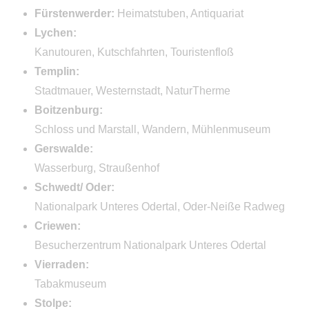
Fürstenwerder:
Heimatstuben, Antiquariat
Aktivitäten
Lychen:
Radwandern / Radfahren
Kanutouren, Kutschfahrten, Touristenfloß
Templin:
Stadt und Kultur
Stadtmauer, Westernstadt, NaturTherme
Freizeit Aktiv
Boitzenburg:
Schloss und Marstall, Wandern, Mühlenmuseum
Natur
Gerswalde:
Wasser
Wasserburg, Straußenhof
Service
Schwedt/ Oder:
Nationalpark Unteres Odertal, Oder-Neiße Radweg
Bestellung Campingführer
Criewen:
Bestellung Gutscheine
Besucherzentrum Nationalpark Unteres Odertal
Vierraden:
Veranstaltungen
Tabakmuseum
Piktogramm-Legende
Stolpe: