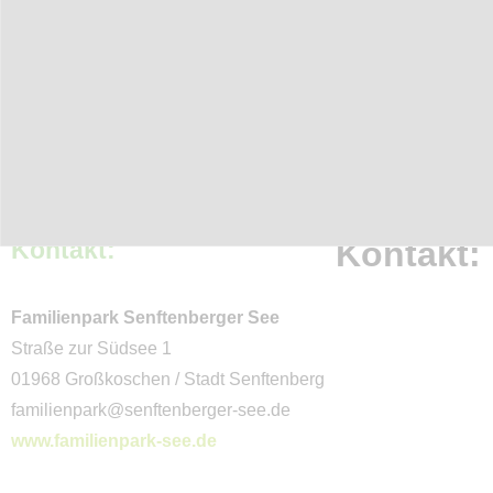
Aktivitäten
Radwandern / Radfahren
Stadt und Kultur
Freizeit Aktiv
Natur
Kontakt:
Kontakt:
Wasser
Service
Familienpark Senftenberger See
Bestellung Campingführer
Straße zur Südsee 1
01968 Großkoschen / Stadt Senftenberg
Bestellung Gutscheine
familienpark@senftenberger-see.de
Veranstaltungen
www.familienpark-see.de
Piktogramm-Legende