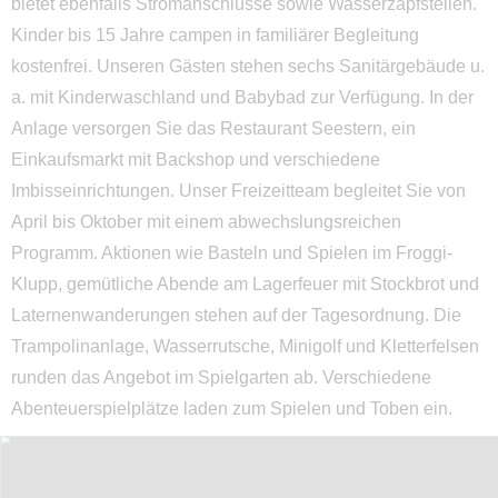
Prignitz
bietet ebenfalls Stromanschlüsse sowie Wasserzapfstellen.
Kinder bis 15 Jahre campen in familiärer Begleitung
Ruppiner Seenland
kostenfrei. Unseren Gästen stehen sechs Sanitärgebäude u.
Uckermark
a. mit Kinderwaschland und Babybad zur Verfügung. In der
Anlage versorgen Sie das Restaurant Seestern, ein
Barnimer Land
Einkaufsmarkt mit Backshop und verschiedene
Seenland Oder-Spree
Imbisseinrichtungen. Unser Freizeitteam begleitet Sie von
Dahme Seengebiet
April bis Oktober mit einem abwechslungsreichen
Programm. Aktionen wie Basteln und Spielen im Froggi-
Spreewald
Klupp, gemütliche Abende am Lagerfeuer mit Stockbrot und
Elbe-Elster
Laternenwanderungen stehen auf der Tagesordnung. Die
Trampolinanlage, Wasserrutsche, Minigolf und Kletterfelsen
Lausitzer Seenland
runden das Angebot im Spielgarten ab. Verschiedene
Fläming
Abenteuerspielplätze laden zum Spielen und Toben ein.
Potsdam
Havelland