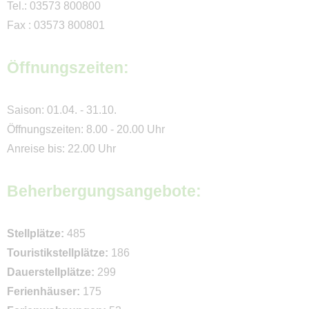
Tel.: 03573 800800
Campingcheckliste
Fax : 03573 800801
Qualität
Öffnungszeiten:
Klassifizierte Campingplätze
EcoCampingplätze
Saison: 01.04. - 31.10.
Campingplätze mit
Öffnungszeiten: 8.00 - 20.00 Uhr
ServiceQualität
Anreise bis: 22.00 Uhr
Impressum
Beherbergungsangebote:
Kontakt
Stellplätze:
485
Touristikstellplätze:
186
Dauerstellplätze:
299
Ferienhäuser:
175