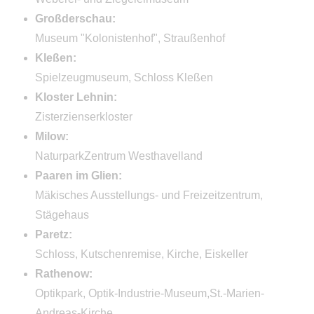
Campingcheckliste
Großderschau:
Museum "Kolonistenhof", Straußenhof
Qualität
Kleßen:
Klassifizierte Campingplätze
Spielzeugmuseum, Schloss Kleßen
Kloster Lehnin:
EcoCampingplätze
Zisterzienserkloster
Campingplätze mit
Milow:
ServiceQualität
NaturparkZentrum Westhavelland
Paaren im Glien:
Impressum
Mäkisches Ausstellungs- und Freizeitzentrum,
Kontakt
Stägehaus
Paretz:
Schloss, Kutschenremise, Kirche, Eiskeller
Rathenow:
Optikpark, Optik-Industrie-Museum,St.-Marien-
Andreas-Kirche,