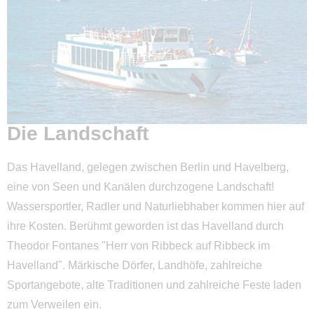
Prignitz
Ruppiner Seenland
Uckermark
Barnimer Land
Seenland Oder-Spree
Die Landschaft
Dahme Seengebiet
Spreewald
Das Havelland, gelegen zwischen Berlin und Havelberg,
eine von Seen und Kanälen durchzogene Landschaft!
Elbe-Elster
Wassersportler, Radler und Naturliebhaber kommen hier auf
Lausitzer Seenland
ihre Kosten. Berühmt geworden ist das Havelland durch
Theodor Fontanes "Herr von Ribbeck auf Ribbeck im
Fläming
Havelland". Märkische Dörfer, Landhöfe, zahlreiche
Potsdam
Sportangebote, alte Traditionen und zahlreiche Feste laden
zum Verweilen ein.
Havelland