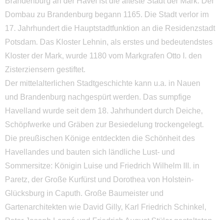
Brandenburg an der Havel ist die älteste Stadt der Mark. Der
Dombau zu Brandenburg begann 1165. Die Stadt verlor im
17. Jahrhundert die Hauptstadtfunktion an die Residenzstadt
Potsdam. Das Kloster Lehnin, als erstes und bedeutendstes
Kloster der Mark, wurde 1180 vom Markgrafen Otto I. den
Zisterziensern gestiftet.
Der mittelalterlichen Stadtgeschichte kann u.a. in Nauen
und Brandenburg nachgespürt werden. Das sumpfige
Havelland wurde seit dem 18. Jahrhundert durch Deiche,
Schöpfwerke und Gräben zur Besiedelung trockengelegt.
Die preußischen Könige entdeckten die Schönheit des
Havellandes und bauten sich ländliche Lust- und
Sommersitze: Königin Luise und Friedrich Wilhelm III. in
Paretz, der Große Kurfürst und Dorothea von Holstein-
Glücksburg in Caputh. Große Baumeister und
Gartenarchitekten wie David Gilly, Karl Friedrich Schinkel,