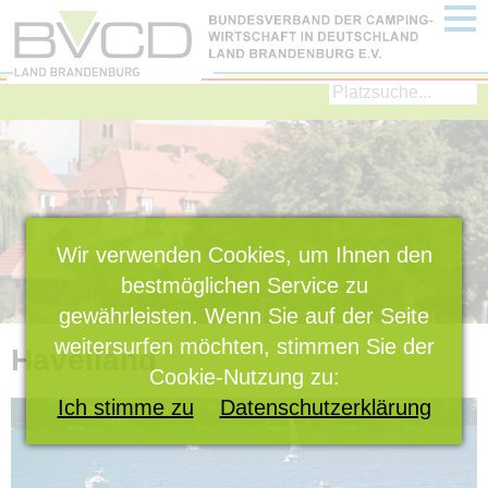
Home
im Norden
im Osten
im Süden
im Westen
Wir verwenden Cookies, um Ihnen den
Dauercamping
bestmöglichen Service zu
Mietobjekte
gewährleisten. Wenn Sie auf der Seite
weitersurfen möchten, stimmen Sie der
Havelland
Detailsuche
Cookie-Nutzung zu:
Imagefilm
Ich stimme zu
Datenschutzerklärung
Regionen