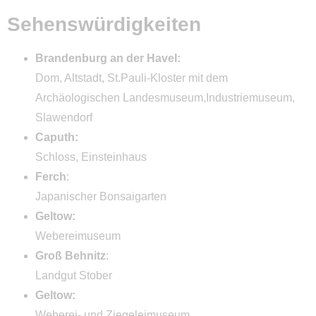
Sehenswürdigkeiten
Aktivitäten
Radwandern / Radfahren
Brandenburg an der Havel:
Stadt und Kultur
Dom, Altstadt, St.Pauli-Kloster mit dem
Archäologischen Landesmuseum,Industriemuseum,
Freizeit Aktiv
Slawendorf
Natur
Caputh:
Schloss, Einsteinhaus
Wasser
Ferch
:
Service
Japanischer Bonsaigarten
Geltow:
Bestellung Campingführer
Webereimuseum
Bestellung Gutscheine
Groß Behnitz
:
Veranstaltungen
Landgut Stober
Geltow:
Piktogramm-Legende
Weberei- und Ziegeleimuseum